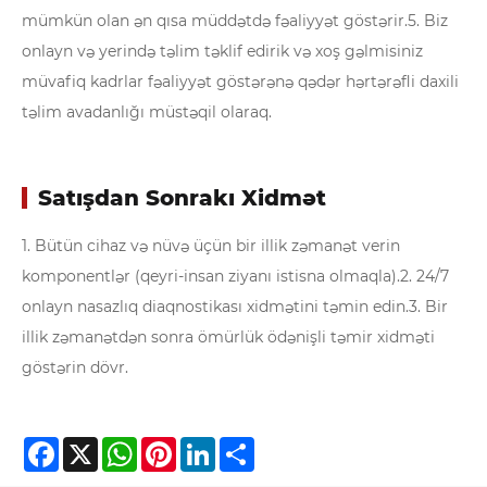
mümkün olan ən qısa müddətdə fəaliyyət göstərir.
5. Biz
onlayn və yerində təlim təklif edirik və xoş gəlmisiniz
müvafiq kadrlar fəaliyyət göstərənə qədər hərtərəfli daxili
təlim avadanlığı müstəqil olaraq.
Satışdan Sonrakı Xidmət
1. Bütün cihaz və nüvə üçün bir illik zəmanət verin
komponentlər (qeyri-insan ziyanı istisna olmaqla).
2. 24/7
onlayn nasazlıq diaqnostikası xidmətini təmin edin.
3. Bir
illik zəmanətdən sonra ömürlük ödənişli təmir xidməti
göstərin dövr.
Facebook
X
WhatsApp
Pinterest
LinkedIn
Share