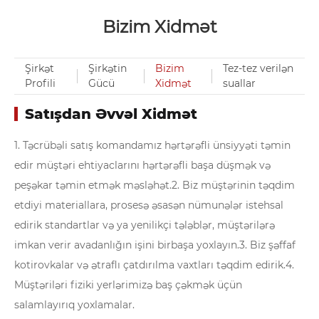
Bizim Xidmət
Şirkət
Şirkətin
Bizim
Tez-tez verilən
Profili
Gücü
Xidmət
suallar
Satışdan Əvvəl Xidmət
1. Təcrübəli satış komandamız hərtərəfli ünsiyyəti təmin
edir müştəri ehtiyaclarını hərtərəfli başa düşmək və
peşəkar təmin etmək məsləhət.
2. Biz müştərinin təqdim
etdiyi materiallara, prosesə əsasən nümunələr istehsal
edirik standartlar və ya yenilikçi tələblər, müştərilərə
imkan verir avadanlığın işini birbaşa yoxlayın.
3. Biz şəffaf
kotirovkalar və ətraflı çatdırılma vaxtları təqdim edirik.
4.
Müştəriləri fiziki yerlərimizə baş çəkmək üçün
salamlayırıq yoxlamalar.