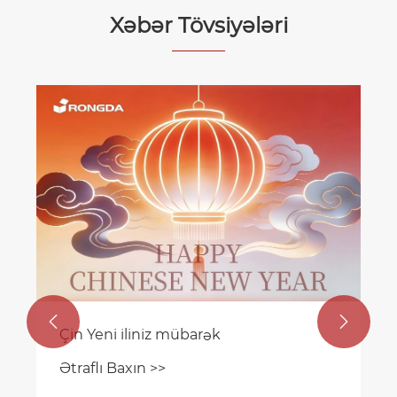
Xəbər Tövsiyələri
Laminasiya Maşınınız Necə Quraşdırılır
və Siz Təlim Alırsınız?
Ətraflı Baxın >>

