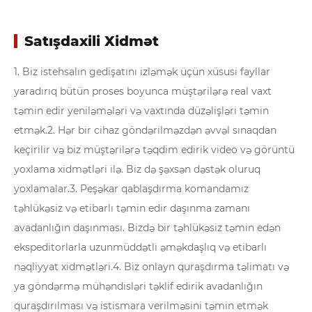
Satışdaxili Xidmət
1. Biz istehsalın gedişatını izləmək üçün xüsusi fayllar
yaradırıq bütün proses boyunca müştərilərə real vaxt
təmin edir yeniləmələri və vaxtında düzəlişləri təmin
etmək.
2. Hər bir cihaz göndərilməzdən əvvəl sınaqdan
keçirilir və biz müştərilərə təqdim edirik video və görüntü
yoxlama xidmətləri ilə. Biz də şəxsən dəstək oluruq
yoxlamalar.
3. Peşəkar qablaşdırma komandamız
təhlükəsiz və etibarlı təmin edir daşınma zamanı
avadanlığın daşınması. Bizdə bir təhlükəsiz təmin edən
ekspeditorlarla uzunmüddətli əməkdaşlıq və etibarlı
nəqliyyat xidmətləri.
4. Biz onlayn quraşdırma təlimatı və
ya göndərmə mühəndisləri təklif edirik avadanlığın
quraşdırılması və istismara verilməsini təmin etmək