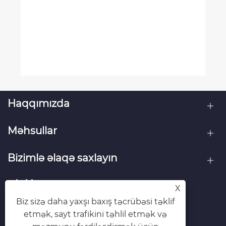
Haqqımızda
Məhsullar
Bizimlə əlaqə saxlayın
BİZİ İZLƏ
X
Biz sizə daha yaxşı baxış təcrübəsi təklif
etmək, sayt trafikini təhlil etmək və