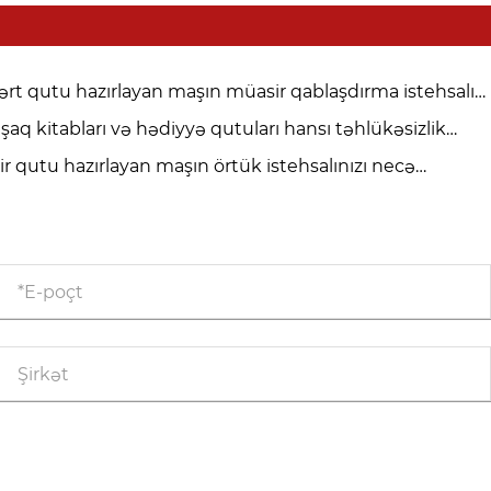
ərt qutu hazırlayan maşın müasir qablaşdırma istehsalını
işdirirmi?
şaq kitabları və hədiyyə qutuları hansı təhlükəsizlik
ndartlarına cavab verməlidir?
ir qutu hazırlayan maşın örtük istehsalınızı necə
kəmməlləşdirə bilər?