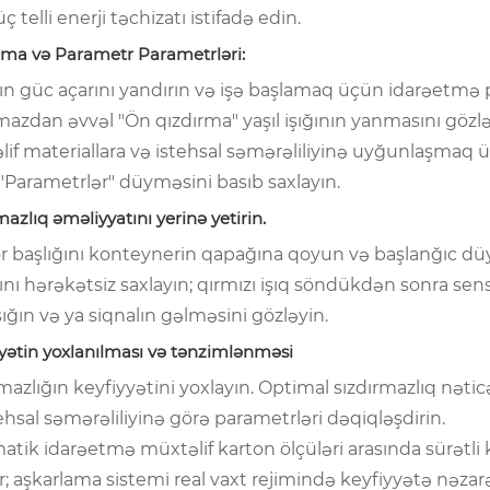
 üç telli enerji təchizatı istifadə edin.
ma və Parametr Parametrləri:
ın güc açarını yandırın və işə başlamaq üçün idarəetmə 
azdan əvvəl "Ön qızdırma" yaşıl işığının yanmasını gözlə
lif materiallara və istehsal səmərəliliyinə uyğunlaşmaq 
"Parametrlər" düyməsini basıb saxlayın.
mazlıq əməliyyatını yerinə yetirin.
r başlığını konteynerin qapağına qoyun və başlanğıc düym
ını hərəkətsiz saxlayın; qırmızı işıq söndükdən sonra sen
işığın və ya siqnalın gəlməsini gözləyin.
yətin yoxlanılması və tənzimlənməsi
mazlığın keyfiyyətini yoxlayın. Optimal sızdırmazlıq nət
ehsal səmərəliliyinə görə parametrləri dəqiqləşdirin.
tik idarəetmə müxtəlif karton ölçüləri arasında sürətli 
r; aşkarlama sistemi real vaxt rejimində keyfiyyətə nəza