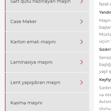
Sərt qutu hazırlayan maşın

fazalı
Yandır
Maşın
Case Maker

başlam
Müxtə
üçün 
Karton emalı maşını

Sızdır
Senso
Laminasiya maşını

başlığ
yaşıl 
Keyfiy
Lent yapışdıran maşın

Sızdır
və ist
Avtoma
Kəsmə maşını
olunu