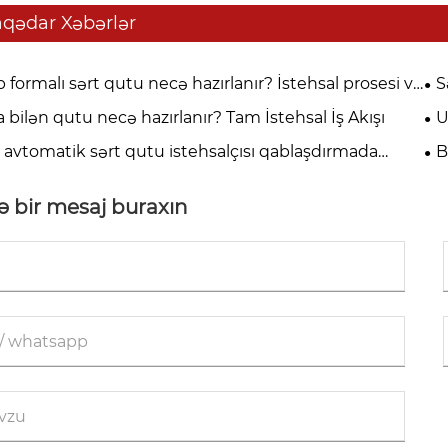
aqədar Xəbərlər
b formalı sərt qutu necə hazırlanır? İstehsal prosesi və
S
atlaşdırılması üçün tam bələdçi
dəy
la bilən qutu necə hazırlanır? Tam İstehsal İş Akışı
U
sta
 avtomatik sərt qutu istehsalçısı qablaşdırmada
B
b edir?
mü
 bir mesaj buraxın