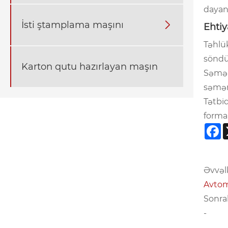
dayand
İsti ştamplama maşını

Ehtiy
Təhlük
söndü
Karton qutu hazırlayan maşın
Səmərə
səmər
Tətbiq
formal
F
Əvvəlk
Avtoma
Sonrak
-