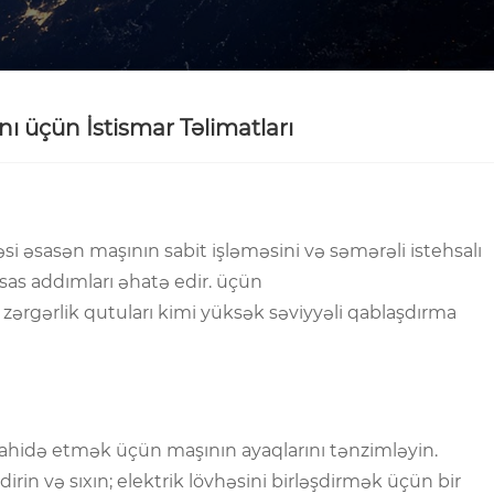
 üçün İstismar Təlimatları
 əsasən maşının sabit işləməsini və səmərəli istehsalı
sas addımları əhatə edir. üçün
 zərgərlik qutuları kimi yüksək səviyyəli qablaşdırma
ahidə etmək üçün maşının ayaqlarını tənzimləyin.
irin və sıxın; elektrik lövhəsini birləşdirmək üçün bir