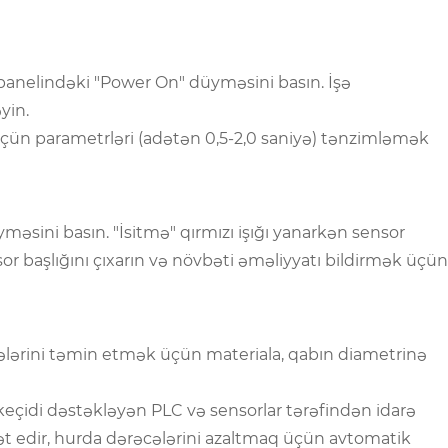
panelindəki "Power On" düyməsini basın. İşə
yin.
üçün parametrləri (adətən 0,5-2,0 saniyə) tənzimləmək
əsini basın. "İsitmə" qırmızı işığı yanarkən sensor
sor başlığını çıxarın və növbəti əməliyyatı bildirmək üçün
icələrini təmin etmək üçün materiala, qabın diametrinə
keçidi dəstəkləyən PLC və sensorlar tərəfindən idarə
rət edir, hurda dərəcələrini azaltmaq üçün avtomatik