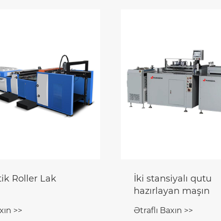
ik Roller Lak
İki stansiyalı qutu
hazırlayan maşın
xın >>
Ətraflı Baxın >>