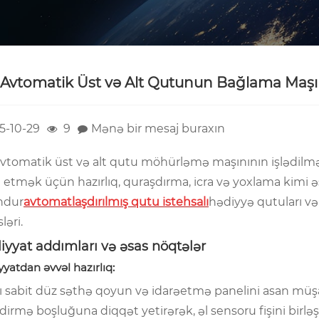
Avtomatik Üst və Alt Qutunun Bağlama Maşını
5-10-29
9
Mənə bir mesaj buraxın
vtomatik üst və alt qutu möhürləmə maşınının işlədilməsi
 etmək üçün hazırlıq, quraşdırma, icra və yoxlama kimi ə
ndur
avtomatlaşdırılmış qutu istehsalı
hədiyyə qutuları və
ləri.
yyat addımları və əsas nöqtələr
yatdan əvvəl hazırlıq:
ı sabit düz səthə qoyun və idarəetmə panelini asan müş
dirmə boşluğuna diqqət yetirərək, əl sensoru fişini birləşd