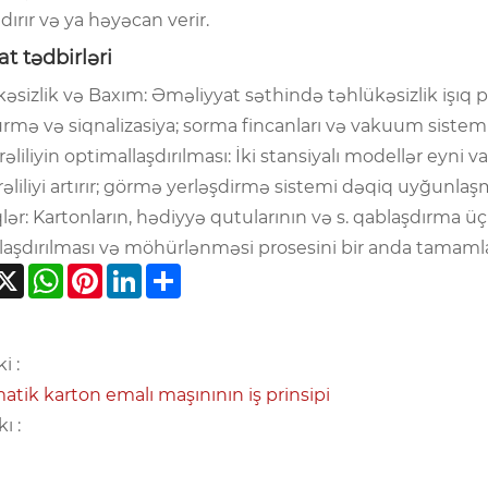
ırır və ya həyəcan verir.
at tədbirləri
əsizlik və Baxım: Əməliyyat səthində təhlükəsizlik işıq p
rmə və siqnalizasiya; sorma fincanları və vakuum sistem
liliyin optimallaşdırılması: İki stansiyalı modellər eyni va
əliliyi artırır; görmə yerləşdirmə sistemi dəqiq uyğunla
lər: Kartonların, hədiyyə qutularının və s. qablaşdırma 
aşdırılması və möhürlənməsi prosesini bir anda tamamlayır,
acebook
X
WhatsApp
Pinterest
LinkedIn
Share
i :
tik karton emalı maşınının iş prinsipi
ı :