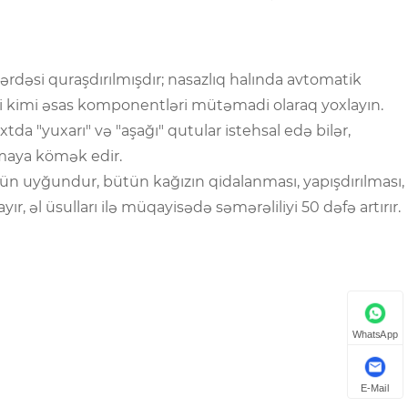
ərdəsi quraşdırılmışdır; nasazlıq halında avtomatik
i kimi əsas komponentləri mütəmadi olaraq yoxlayın.
xtda "yuxarı" və "aşağı" qutular istehsal edə bilər,
şmaya kömək edir.
üçün uyğundur, bütün kağızın qidalanması, yapışdırılması,
 əl üsulları ilə müqayisədə səmərəliliyi 50 dəfə artırır.
WhatsApp
E-Mail