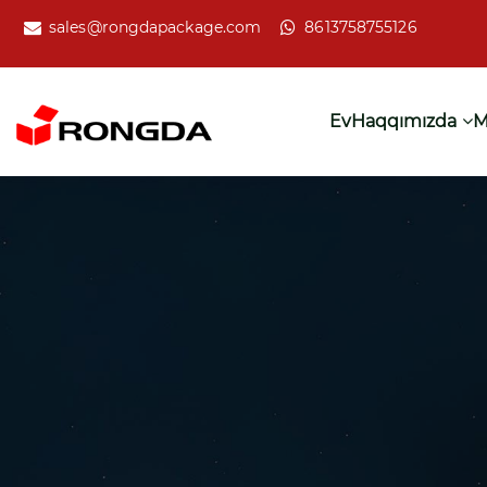
sales@rongdapackage.com
8613758755126
Ev
Haqqımızda
M