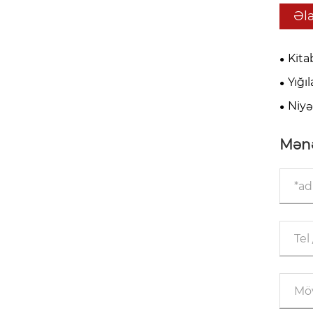
Əl
Kita
avtom
Yığı
Niyə
inqila
Mənə