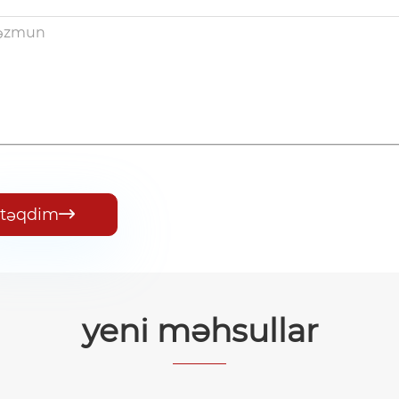
təqdim

yeni məhsullar