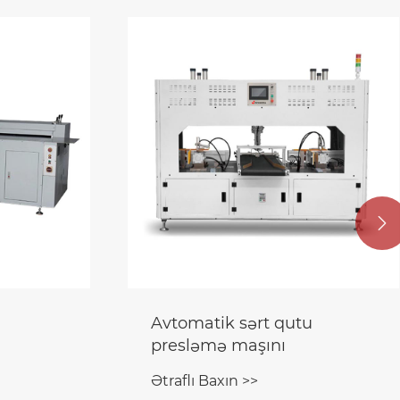

Avtomatik sərt qutu
presləmə maşını
Ətraflı Baxın >>