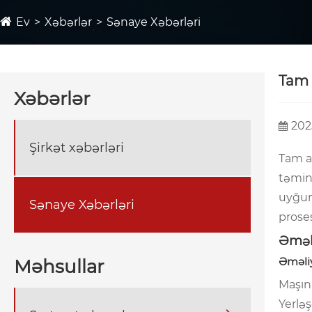
Ev
Xəbərlər
Sənaye Xəbərləri
Tam 
Xəbərlər
202
Şirkət xəbərləri
Tam a
təmin
uyğu
Sənaye Xəbərləri
proses
Əməli
Əməliy
Məhsullar
Maşın
Yerləş