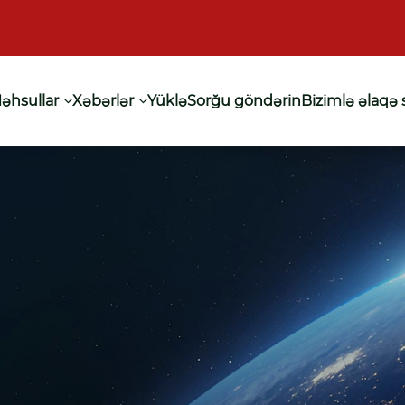
əhsullar
Xəbərlər
Yüklə
Sorğu göndərin
Bizimlə əlaqə 